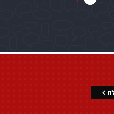
עתליה
ח