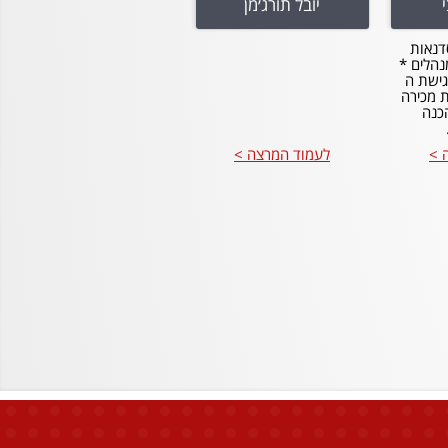
יובל תורג׳מן
דנאות
נהלים *
ישת ה
ות מכירה
כנה
 >
לעמוד המרצה >