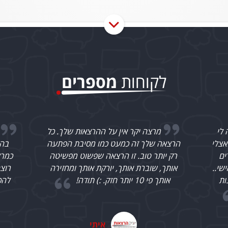
לקוחות
מספרים
 כל
שלום הייתה לי את הזכות לשמוע אותך.
תעה
בהרצאתך הפצת אור בחדר הן בכישוריך
לו
טה
כמרצה מדהים ומרתק והן כאדם מיוחד. אני
הרצ
ירה
רוצה להודות לך על הזכות שנפלה בחלקי
הנכו
להכיר אותך. אתה מרצה לחיים עם כל כך
בהר
הרבה אנושיות וכשרון....
שוב,
חן