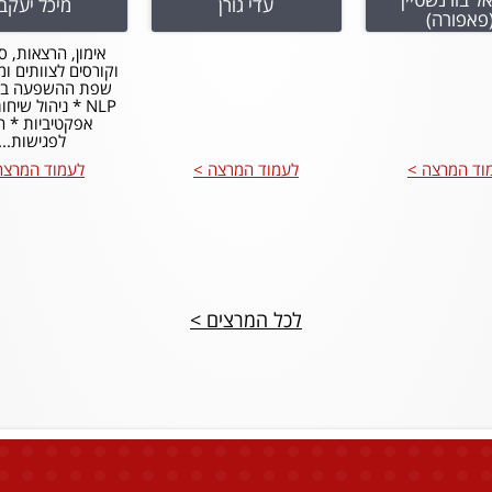
עדי גורן
מיכל יעקבי
פאפורה)
אימון, הרצאות, ס
וקורסים לצוותים ומ
שפת ההשפעה בג
NLP * ניהול שיח
אפקטיביות * ה
לפגישות...
וד המרצה >
לעמוד המרצה >
לעמוד המרצה
לכל המרצים >